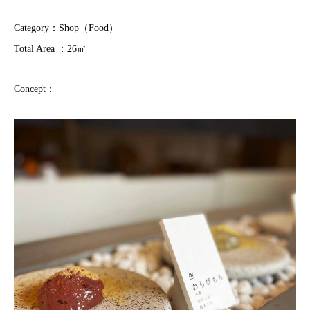
Category：Shop（Food）
Total Area ：26㎡
Concept：